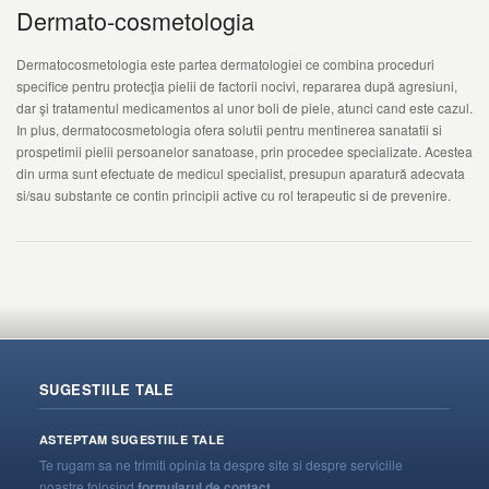
Dermato-cosmetologia
Dermatocosmetologia este partea dermatologiei ce combina proceduri
specifice pentru protecţia pielii de factorii nocivi, repararea după agresiuni,
dar şi tratamentul medicamentos al unor boli de piele, atunci cand este cazul.
In plus, dermatocosmetologia ofera solutii pentru mentinerea sanatatii si
prospetimii pielii persoanelor sanatoase, prin procedee specializate. Acestea
din urma sunt efectuate de medicul specialist, presupun aparatură adecvata
si/sau substante ce contin principii active cu rol terapeutic si de prevenire.
SUGESTIILE TALE
ASTEPTAM SUGESTIILE TALE
Te rugam sa ne trimiti opinia ta despre site si despre serviciile
noastre folosind
formularul de contact
.