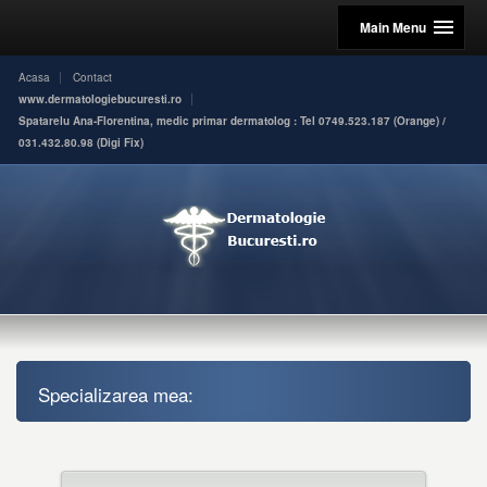
Main Menu
Acasa
Contact
www.dermatologiebucuresti.ro
Spatarelu Ana-Florentina, medic primar dermatolog : Tel 0749.523.187 (Orange) /
031.432.80.98 (Digi Fix)
Specializarea mea: